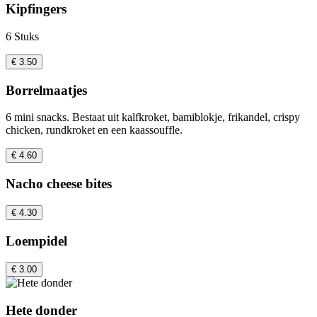
Kipfingers
6 Stuks
€ 3.50
Borrelmaatjes
6 mini snacks. Bestaat uit kalfkroket, bamiblokje, frikandel, crispy
chicken, rundkroket en een kaassouffle.
€ 4.60
Nacho cheese bites
€ 4.30
Loempidel
€ 3.00
Hete donder