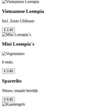
Vietnamese Loempia
Incl. Zoete Chilisaus
€ 2.40
Mini Loempia´s
8 stuks
€ 3.80
Spareribs
Nieuw, smaakt heerlijk
€ 8.80