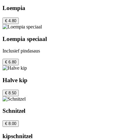
Loempia
€ 4.80
Loempia speciaal
Inclusief pindasaus
€ 6.80
Halve kip
€ 8.50
Schnitzel
€ 8.00
kipschnitzel