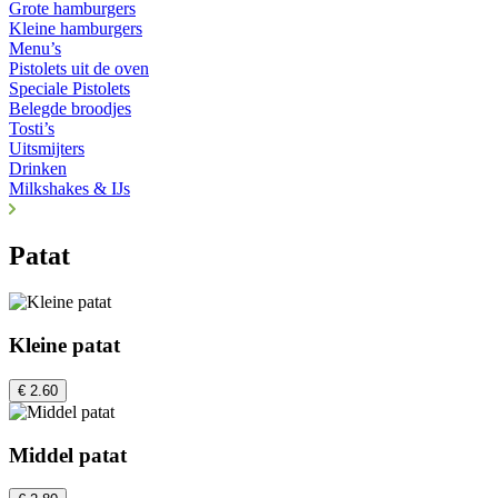
Grote hamburgers
Kleine hamburgers
Menu’s
Pistolets uit de oven
Speciale Pistolets
Belegde broodjes
Tosti’s
Uitsmijters
Drinken
Milkshakes & IJs
Patat
Kleine patat
€ 2.60
Middel patat