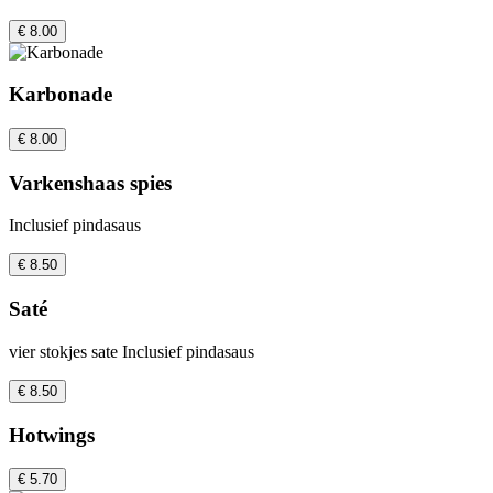
€ 8.00
Karbonade
€ 8.00
Varkenshaas spies
Inclusief pindasaus
€ 8.50
Saté
vier stokjes sate Inclusief pindasaus
€ 8.50
Hotwings
€ 5.70