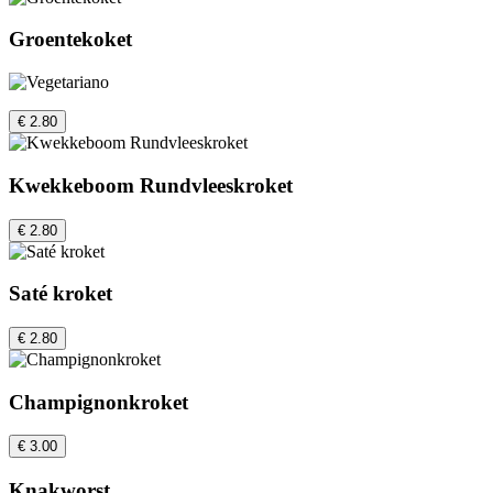
Groentekoket
€ 2.80
Kwekkeboom Rundvleeskroket
€ 2.80
Saté kroket
€ 2.80
Champignonkroket
€ 3.00
Knakworst