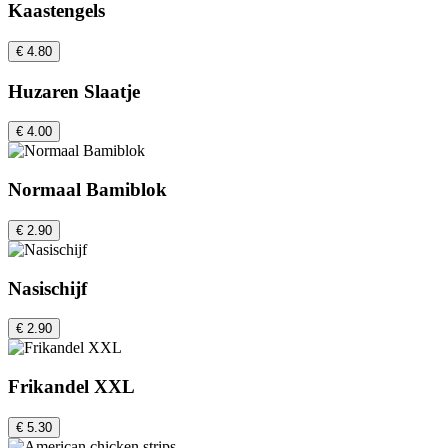
Kaastengels
€ 4.80
Huzaren Slaatje
€ 4.00
Normaal Bamiblok
€ 2.90
Nasischijf
€ 2.90
Frikandel XXL
€ 5.30