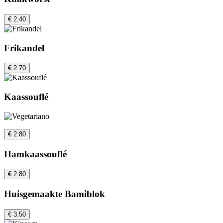
€ 2.40
Frikandel
€ 2.70
Kaassouflé
€ 2.80
Hamkaassouflé
€ 2.80
Huisgemaakte Bamiblok
€ 3.50