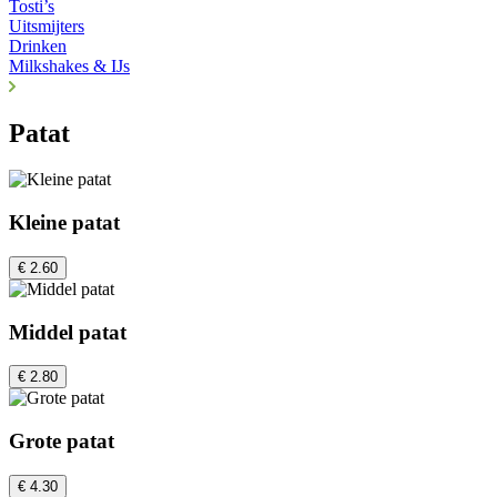
Tosti’s
Uitsmijters
Drinken
Milkshakes & IJs
Patat
Kleine patat
€ 2.60
Middel patat
€ 2.80
Grote patat
€ 4.30