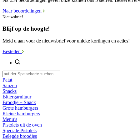
Na 234 beoordelingen geven onze klanten ons 5 sterren. Bestel en erva
Naar beoordelingen
Nieuwsbrief
Blijf op de hoogte!
Meld u aan voor de nieuwsbrief voor unieke kortingen en acties!
Bestellen
Patat
Sauzen
Snacks
Bittergarnituur
Broodje + Snack
Grote hamburgers
Kleine hamburgers
Menu’s
Pistolets uit de oven
Speciale Pistolets
Belegde broodjes